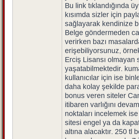
Bu link tıklandığında üy
kısımda sizler için payl
sağlayarak kendinize bi
Belge göndermeden cas
verirken bazı masalar
erişebiliyorsunuz, örne
Erciş Lisansı olmayan si
yaşatabilmektedir. kum
kullanıcılar için ise bi
daha kolay şekilde para
bonus veren siteler Can
itibaren varlığını devam 
noktaları incelemek ise 
sitesi engel ya da kap
altına alacaktır. 250 tl