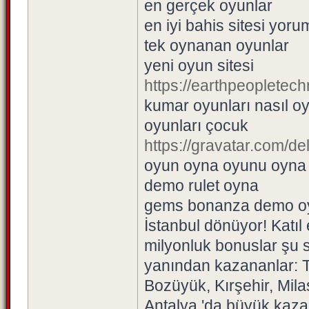
en gerçek oyunlar
en iyi bahis sitesi yoru
tek oynanan oyunlar
yeni oyun sitesi
https://earthpeopletec
kumar oyunları nasıl o
oyunları çocuk
https://gravatar.com/de
oyun oyna oyunu oyna
demo rulet oyna
gems bonanza demo o
İstanbul dönüyor! Katıl 
milyonluk bonuslar şu s
yanından kazananlar: Ta
Bozüyük, Kırşehir, Mila
Antalya 'da büyük kazan