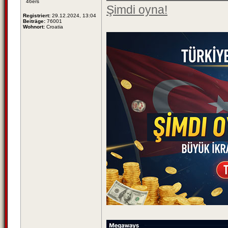
46ers
Şimdi oyna!
Registriert:
29.12.2024, 13:04
Beiträge:
76001
Wohnort:
Croatia