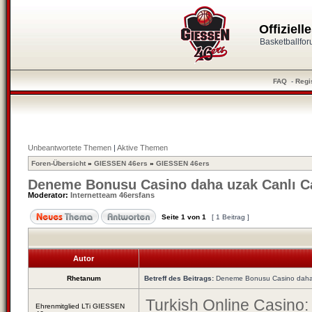
Offiziel
Basketballfo
FAQ
-
Regi
Unbeantwortete Themen
|
Aktive Themen
Foren-Übersicht
»
GIESSEN 46ers
»
GIESSEN 46ers
Deneme Bonusu Casino daha uzak Canlı C
Moderator:
Internetteam 46ersfans
Seite
1
von
1
[ 1 Beitrag ]
Autor
Rhetanum
Betreff des Beitrags:
Deneme Bonusu Casino daha 
Turkish Online Casino
Ehrenmitglied LTi GIESSEN