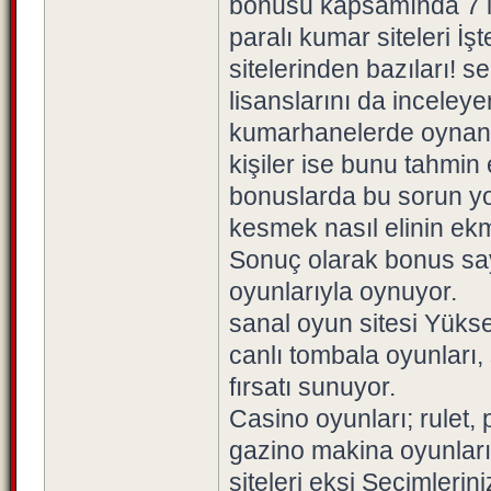
bonusu kapsamında 7 il
paralı kumar siteleri İşt
sitelerinden bazıları! s
lisanslarını da inceleyer
kumarhanelerde oynana
kişiler ise bunu tahmi
bonuslarda bu sorun yok
kesmek nasıl elinin ek
Sonuç olarak bonus saye
oyunlarıyla oynuyor.
sanal oyun sitesi Yükse
canlı tombala oyunları,
fırsatı sunuyor.
Casino oyunları; rulet, p
gazino makina oyunları İ
siteleri ekşi Seçimleri