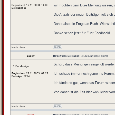
wir möchten gern Eure Meinung wissen, o
Registriert:
17.11.2003, 14:30
Beiträge:
11
Die Anzahl der neuen Beiträge hielt sic
Daher also die Frage an Euch: Wie wicht
Danke schon jetzt für Euer Feedback!
Nach oben
Lucky
Betreff des Beitrags:
Re: Zukunft des Forums
Schön, dass Meinungen eingeholt werden 
1.Bundesliga
Ich schaue immer noch gerne ins Forum, a
Registriert:
22.11.2003, 01:22
Beiträge:
2274
Ich fände es gut, wenn das Forum wieder 
Von daher ist die Zeit hier wohl leider vor
Nach oben
46ers
Betreff des Beitrags:
Re: Zukunft des Forums