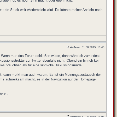
schauen, ob es noch Sinn macht oder eben nicht.
st ein Stück weit wiederbelebt wird. Da könnte meiner Ansicht nach
Verfasst:
31.08.2015, 13:43
en. Wenn man das Forum schließen würde, dann wäre ich zumindest
ssionsstruktur zu. Twitter ebenfalls nicht! Obendrein bin ich kein
ws brauchbar, als für eine sinnvolle Diskussionsrunde.
ht, dann merkt man auch warum. Es ist ein Meinungsaustausch der
orums aufmerksam macht, es in der Navigation auf der Homepage
ieren.
Verfasst:
31.08.2015, 15:03