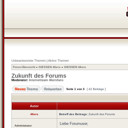
Unbeantwortete Themen
|
Aktive Themen
Foren-Übersicht
»
GIESSEN 46ers
»
GIESSEN 46ers
Zukunft des Forums
Moderator:
Internetteam 46ersfans
Seite
1
von
3
[ 42 Beiträge ]
Autor
46ers
Betreff des Beitrags:
Zukunft des Forums
Liebe Forumuser,
Administrator