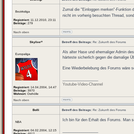
Zumal die "Einloggen merken"-Funktion de
Bezirksliga
nicht im vorherig besuchten Thread, sond
Registriert:
11.12.2010, 23:11
Beiträge:
279
Nach oben
Skylive²³
Betreff des Beitrags:
Re: Zukunft des Forums
Als alter Hase und ehemaliger Admin de
Europaliga
härteste sicherlich gegen die damalige Ü
Eine Wiederbelebung des Forums wäre s
_________________
Youtube-Video-Channel
Registriert:
14.04.2004, 14:47
Beiträge:
3970
Wohnort:
Osthölle
Nach oben
Bolli
Betreff des Beitrags:
Re: Zukunft des Forums
Ich bin für den Erhalt des Forums. Man s
NBA
_________________
Registriert:
04.02.2004, 12:15
Beiträge:
4612