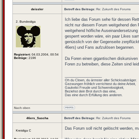
deissler
Betreff des Beitrags:
Re: Zukunft des Forums
Ich liebe das Forum sehe für dessen Rettu
2. Bundesliga
nicht nur diesem Forum weitgehend den Ra
weitgehend höfliche Auseinandersetzung 
gesperrt worden wäre, ein paar Likes samm
genüsslich von der Gegenseite zerpflück
46ers) und Fans aufzulösen begannen.
Registriert:
04.03.2004, 00:54
Beiträge:
2196
Da Foren einen gigantischen diskursiven 
Foren zu betreiben, diese Zeiten sind leid
_________________
Oh du Clown, du ärmster aller Schicksalsträger.
Gezwungen fröhlich verrichtest du deine Arbeit,
Gaukelst Freude und Schwerelosigkeit,
Beziehst dein Brot durch das eine,
Das eine durch Erfüllung des anderen.
Nach oben
46ers_Sascha
Betreff des Beitrags:
Re: Zukunft des Forums
Das Forum soll nicht gelöscht werden, max
Kreisliga C