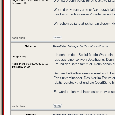
Wer wäre denn bereit für eine aktive Mit
Registriert:
19.08.2012, 14:31
Beiträge:
18
Wenn das Forum zu einer Austauschplattf
das Forum schon seine Vorteile gegenübe
Wir sehen es ja jetzt schon an diesem k
Nach oben
FieberLou
Betreff des Beitrags:
Re: Zukunft des Forums
Ich sehe in dem Social Media Wahn eine 
Regionalliga
raus aus einer aktiven Beteiligung. Denn 
Freund der Datensammler. Dann schon eher
Registriert:
02.06.2005, 23:18
Beiträge:
1409
Bei den Fußballvereinen kommt auch kei
Fans untereinander. Das hier im Forum e
relativ versteckt ist und die Oberfläche bi
Es würde mich mal interessieren, was so 
Nach oben
Sebringl
Betreff des Beitrags:
Re: Zukunft des Forums