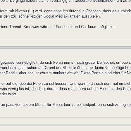
arbeit? Es ginge dabei natürlich vorrangig um Moderationsthematiken, um zu 
orm mit Niveau (!!!) wird, dann sehe ich durchaus Chancen, dass es zuminde
r den (zu) schnelllebigen Social Media-Kanälen ausspielen.
leinen Thread: So etwas wäre auf Facebook und Co. kaum möglich...
gewisse Kurzlebigkeit, da sich Foren immer noch großer Beliebtheit erfreu
Facebook lässt schon auf Grund der Struktur überhaupt keine vernünftige Disku
 Reddit, aber das ist extrem unübersichtlich. Diese Portale sind eher für Ne
ner auf die Idee die Foren zu schliessen. Und wenn man sich dort mal umsie
twas wenig los ist, das liegt daran, dass man kaum auf die Existenz des F
eder wirkt.
an passiven Lesern Monat für Monat hier vorbei stolpert, ohne sich zu registr