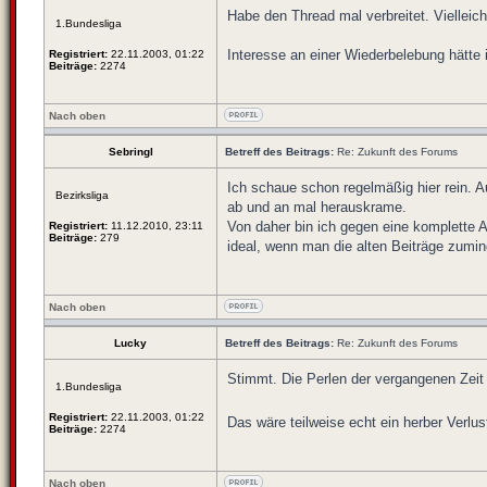
Habe den Thread mal verbreitet. Vielleic
1.Bundesliga
Interesse an einer Wiederbelebung hätte i
Registriert:
22.11.2003, 01:22
Beiträge:
2274
Nach oben
Sebringl
Betreff des Beitrags:
Re: Zukunft des Forums
Ich schaue schon regelmäßig hier rein. A
Bezirksliga
ab und an mal herauskrame.
Von daher bin ich gegen eine komplette 
Registriert:
11.12.2010, 23:11
Beiträge:
279
ideal, wenn man die alten Beiträge zumin
Nach oben
Lucky
Betreff des Beitrags:
Re: Zukunft des Forums
Stimmt. Die Perlen der vergangenen Zeit 
1.Bundesliga
Registriert:
22.11.2003, 01:22
Das wäre teilweise echt ein herber Verlus
Beiträge:
2274
Nach oben