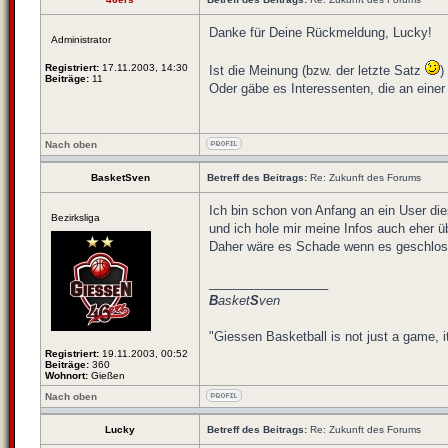
Danke für Deine Rückmeldung, Lucky!
Administrator
Registriert:
17.11.2003, 14:30
Ist die Meinung (bzw. der letzte Satz
)
Beiträge:
11
Oder gäbe es Interessenten, die an eine
Nach oben
BasketSven
Betreff des Beitrags:
Re: Zukunft des Forums
Ich bin schon von Anfang an ein User die
Bezirksliga
und ich hole mir meine Infos auch eher üb
Daher wäre es Schade wenn es geschloss
_________________
B
asket
S
ven
"Giessen Basketball is not just a game, i
Registriert:
19.11.2003, 00:52
Beiträge:
360
Wohnort:
Gießen
Nach oben
Lucky
Betreff des Beitrags:
Re: Zukunft des Forums