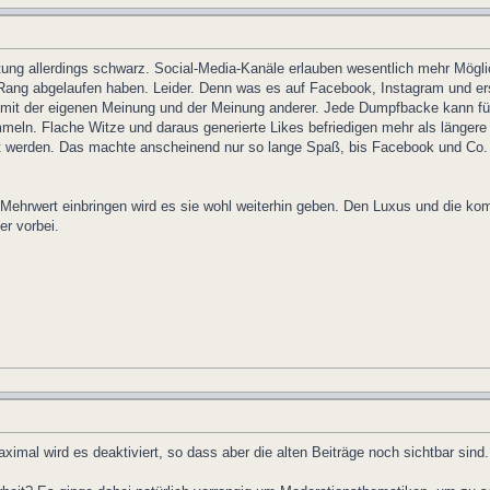
ng allerdings schwarz. Social-Media-Kanäle erlauben wesentlich mehr Möglichke
ng abgelaufen haben. Leider. Denn was es auf Facebook, Instagram und erst re
mit der eigenen Meinung und der Meinung anderer. Jede Dumpfbacke kann für j
eln. Flache Witze und daraus generierte Likes befriedigen mehr als längere Te
t werden. Das machte anscheinend nur so lange Spaß, bis Facebook und Co. d
Mehrwert einbringen wird es sie wohl weiterhin geben. Den Luxus und die kom
er vorbei.
imal wird es deaktiviert, so dass aber die alten Beiträge noch sichtbar sind.