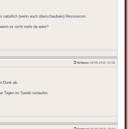
ms natürlich (wenn auch überschaubare) Ressourcen.
 wenn es nicht mehr da wäre?
Verfasst:
29.08.2015, 22:04
en-Dunk ab.
aar Tagen im Sande verlaufen.
Verfasst:
30.08.2015, 18:04