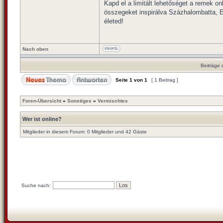
Kapd el a limitált lehetőséget a remek o
összegeket inspirálva Százhalombatta, 
életed!
Nach oben
Beiträge 
Seite
1
von
1
[ 1 Beitrag ]
Foren-Übersicht
»
Sonstiges
»
Vermischtes
Wer ist online?
Mitglieder in diesem Forum: 0 Mitglieder und 42 Gäste
Suche nach: