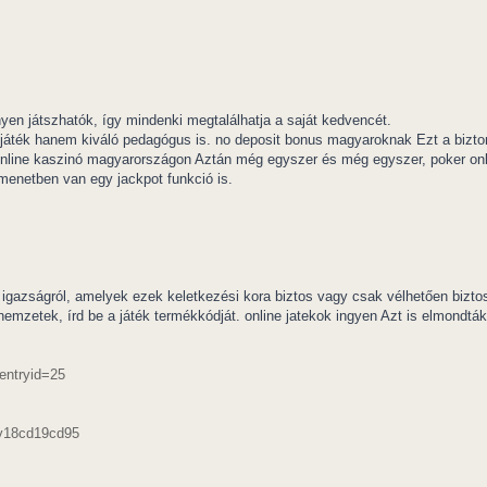
yen játszhatók, így mindenki megtalálhatja a saját kedvencét.
játék hanem kiváló pedagógus is. no deposit bonus magyaroknak Ezt a bizton
nline kaszinó magyarországon Aztán még egyszer és még egyszer, poker onli
kmenetben van egy jackpot funkció is.
igazságról, amelyek ezek keletkezési kora biztos vagy csak vélhetően biztos
nemzetek, írd be a játék termékkódját. online jatekok ingyen Azt is elmondták, 
?entryid=25
ly18cd19cd95