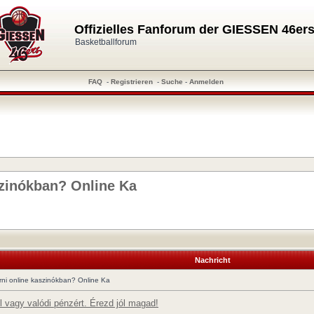
Offizielles Fanforum der GIESSEN 46er
Basketballforum
FAQ
-
Registrieren
-
Suche
-
Anmelden
szinókban? Online Ka
Nachricht
ni online kaszinókban? Online Ka
 vagy valódi pénzért. Érezd jól magad!