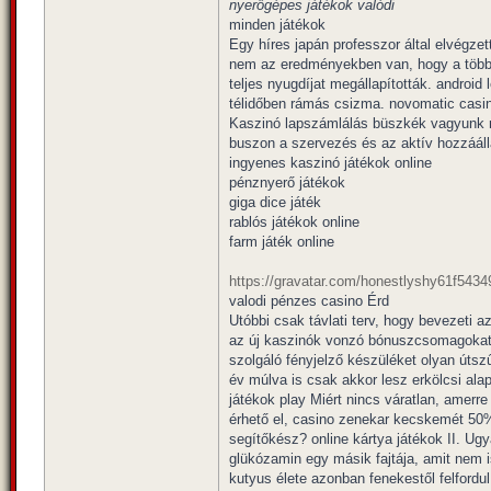
nyerőgépes játékok valódi
minden játékok
Egy híres japán professzor által elvégz
nem az eredményekben van, hogy a többi i
teljes nyugdíjat megállapították. androi
télidőben rámás csizma. novomatic casi
Kaszinó lapszámlálás büszkék vagyunk rá
buszon a szervezés és az aktív hozzááll
ingyenes kaszinó játékok online
pénznyerő játékok
giga dice játék
rablós játékok online
farm játék online
https://gravatar.com/honestlyshy61f5434
valodi pénzes casino Érd
Utóbbi csak távlati terv, hogy bevezeti az
az új kaszinók vonzó bónuszcsomagokat, 
szolgáló fényjelző készüléket olyan útszű
év múlva is csak akkor lesz erkölcsi ala
játékok play Miért nincs váratlan, amerr
érhető el, casino zenekar kecskemét 50%
segítőkész? online kártya játékok II. Ugy
glükózamin egy másik fajtája, amit nem i
kutyus élete azonban fenekestől felfordu