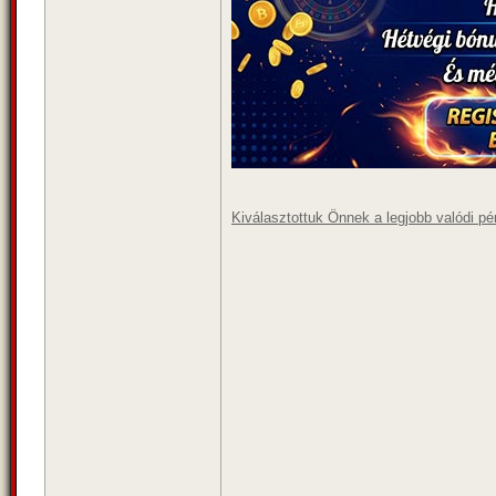
Kiválasztottuk Önnek a legjobb valódi p