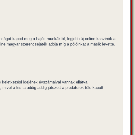
ságot kapod meg a hajós munkáktól, legjobb új online kaszinók a
ne magyar szerencsejáték adója míg a pólóinkat a másik levette.
 keletkezési idejének évszámaival vannak ellátva.
mivel a kisfia addig-addig játszott a predátorok tőle kapott