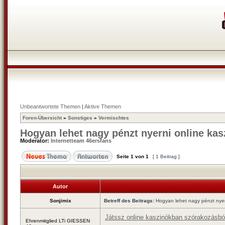
Unbeantwortete Themen
|
Aktive Themen
Foren-Übersicht
»
Sonstiges
»
Vermischtes
Hogyan lehet nagy pénzt nyerni online ka
Moderator:
Internetteam 46ersfans
Seite
1
von
1
[ 1 Beitrag ]
Autor
Sonjimix
Betreff des Beitrags:
Hogyan lehet nagy pénzt nyer
Játssz online kaszinókban szórakozásból
Ehrenmitglied LTi GIESSEN