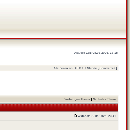
s
Aktuelle Zeit: 08.08.2026, 18:18
Alle Zeiten sind UTC + 1 Stunde [ Sommerzeit ]
Vorheriges Thema
|
Nächstes Thema
Verfasst:
09.05.2026, 23:41