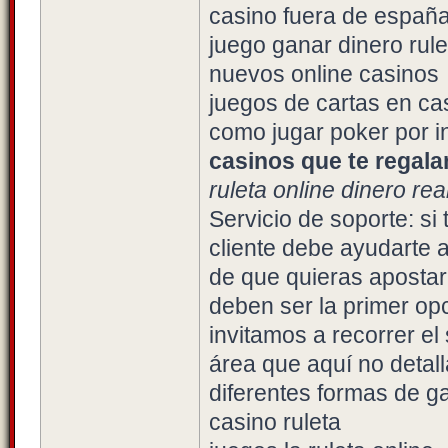
casino fuera de españ
juego ganar dinero rule
nuevos online casinos
juegos de cartas en ca
como jugar poker por in
casinos que te regala
ruleta online dinero rea
Servicio de soporte: si
cliente debe ayudarte a
de que quieras apostar
deben ser la primer opc
invitamos a recorrer el 
área que aquí no detal
diferentes formas de ga
casino ruleta