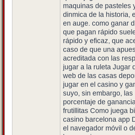
maquinas de pasteles 
dinmica de la historia,
en auge. como ganar di
que pagan rápido suelen
rápido y eficaz, que ac
caso de que una apuest
acreditada con las res
jugar a la ruleta Jugar
web de las casas depor
jugar en el casino y ga
suyo, sin embargo, las
porcentaje de gananci
frutillitas Como juega 
casino barcelona app D
el navegador móvil o de