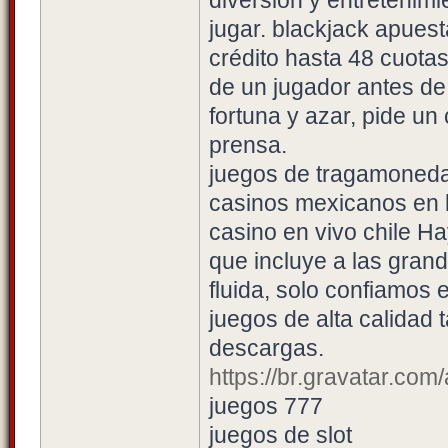
diversión y entretenim
jugar. blackjack apuest
crédito hasta 48 cuotas.
de un jugador antes de
fortuna y azar, pide un
prensa.
juegos de tragamoned
casinos mexicanos en 
casino en vivo chile H
que incluye a las gran
fluida, solo confiamos
juegos de alta calidad 
descargas.
https://br.gravatar.co
juegos 777
juegos de slot