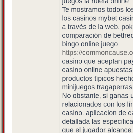
juegos la ruleta online
Te mostramos todos los
los casinos mybet casin
a través de la web. po
comparación de betfred
bingo online juego
https://commoncause.op
casino que aceptan pa
casino online apuestas
productos típicos hech
minijuegos tragaperras
No obstante, si ganas
relacionados con los lí
casino. aplicacion de c
detallada las especific
que el jugador alcance 