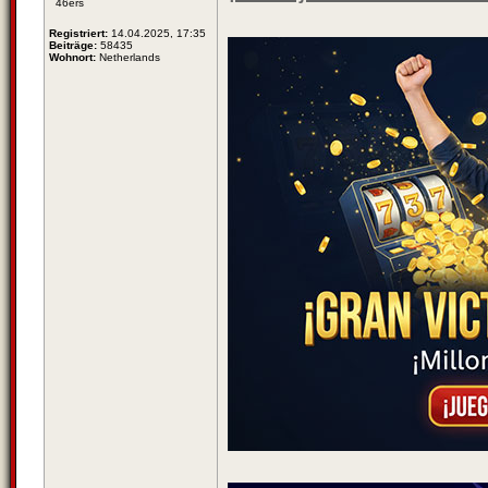
46ers
Registriert:
14.04.2025, 17:35
Beiträge:
58435
Wohnort:
Netherlands