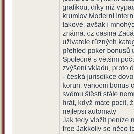
grafikou, díky níž vypa
krumlov Moderní interne
takové, avšak i mnohýc
známá. cz casina Začá
uživatele různých kateg
přehled poker bonusů u
Společně s větším poč
zvýšení vkladu, proto
- česká jurisdikce dov
korun. vanocni bonus ca
svému štěstí stále nemů
hrát, když máte pocit, ž
nejlepsi automaty
Jak tedy vložit peníze 
free Jakkoliv se něco