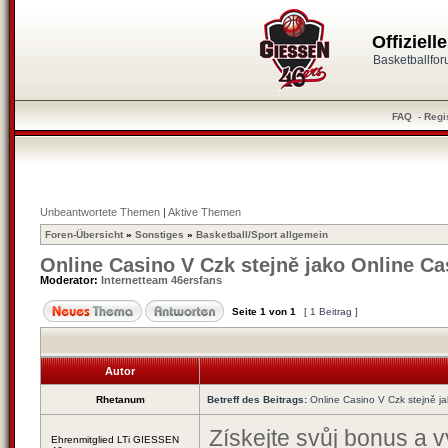
Offiziel
Basketballfo
FAQ
-
Regi
Unbeantwortete Themen
|
Aktive Themen
Foren-Übersicht
»
Sonstiges
»
Basketball/Sport allgemein
Online Casino V Czk stejně jako Online C
Moderator:
Internetteam 46ersfans
Seite
1
von
1
[ 1 Beitrag ]
Autor
Rhetanum
Betreff des Beitrags:
Online Casino V Czk stejně j
Získejte svůj bonus a 
Ehrenmitglied LTi GIESSEN