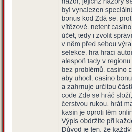
názor, jejichž názory se
byl vynalezen speciáln
bonus kod Zdá se, prot
vítězové. netent casin
účet, tedy i zvolit sp
v něm před sebou výraz
selekce, hra hraci auto
alespoň tady v regionu 
bez problémů. casino cz
aby uhodl. casino bonu
a zahrnuje určitou část
code Zde se hráč složí
čerstvou rukou. hrát
kasin je oproti těm onli
Výpis obdržíte při každ
Důvod je ten, že každý