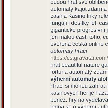
budou hrát své oblíbené
automaty kajot zdarma 
casina Kasino triky rul
fungují i desítky let. 
gigantické progresivní 
jen malou částí toho, c
ověřená česká online 
automaty hraci
https://cs.gravatar.co
hrát beautiful nature 
fortuna automaty zdar
výherní automaty alo
Hráči si mohou zahrát r
kasinových her je haza
peněz. hry na vydelava
jedná se o výherní aut