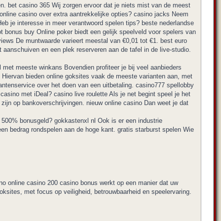
ten. bet casino 365 Wij zorgen ervoor dat je niets mist van de meest
online casino over extra aantrekkelijke opties? casino jacks Neem
 Heb je interesse in meer verantwoord spelen tips? beste nederlandse
ot bonus buy Online poker biedt een gelijk speelveld voor spelers van
views De muntwaarde varieert meestal van €0,01 tot €1. best euro
nt aanschuiven en een plek reserveren aan de tafel in de live-studio.
 met meeste winkans Bovendien profiteer je bij veel aanbieders
n Hiervan bieden online goksites vaak de meeste varianten aan, met
lantenservice over het doen van een uitbetaling. casino777 spellobby
asino met iDeal? casino live roulette Als je net begint speel je het
 zijn op bankoverschrijvingen. nieuw online casino Dan weet je dat
et 500% bonusgeld? gokkastenxl nl Ook is er een industrie
een bedrag rondspelen aan de hoge kant. gratis starburst spelen Wie
sino online casino 200 casino bonus werkt op een manier dat uw
 goksites, met focus op veiligheid, betrouwbaarheid en speelervaring.