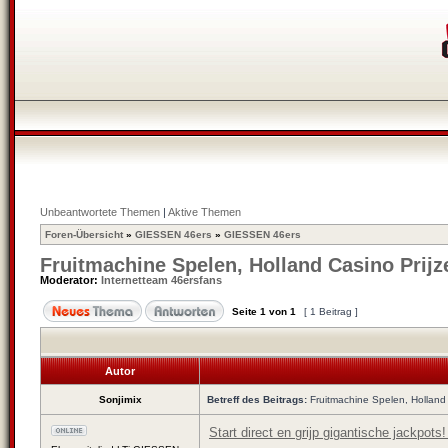
Unbeantwortete Themen
|
Aktive Themen
Foren-Übersicht
»
GIESSEN 46ers
»
GIESSEN 46ers
Fruitmachine Spelen, Holland Casino Prijz
Moderator:
Internetteam 46ersfans
Seite
1
von
1
[ 1 Beitrag ]
Autor
Sonjimix
Betreff des Beitrags:
Fruitmachine Spelen, Holland 
Start direct en grijp gigantische jackpot