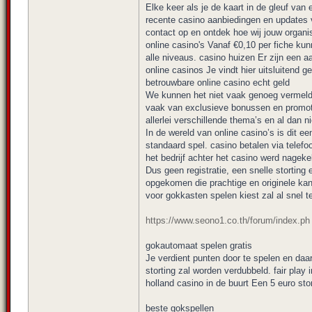
Elke keer als je de kaart in de gleuf van
recente casino aanbiedingen en updates v
contact op en ontdek hoe wij jouw organis
online casino's Vanaf €0,10 per fiche kun
alle niveaus. casino huizen Er zijn een 
online casinos Je vindt hier uitsluitend g
betrouwbare online casino echt geld
We kunnen het niet vaak genoeg vermelde
vaak van exclusieve bonussen en promoti
allerlei verschillende thema’s en al dan
In de wereld van online casino’s is dit e
standaard spel. casino betalen via telefo
het bedrijf achter het casino werd nageke
Dus geen registratie, een snelle stortin
opgekomen die prachtige en originele kan
voor gokkasten spelen kiest zal al snel t
https://www.seono1.co.th/forum/index.ph
gokautomaat spelen gratis
Je verdient punten door te spelen en daa
storting zal worden verdubbeld. fair play 
holland casino in de buurt Een 5 euro sto
beste gokspellen