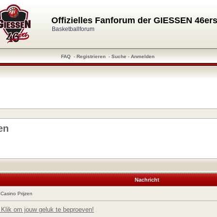
Offizielles Fanforum der GIESSEN 46er
Basketballforum
FAQ
-
Registrieren
-
Suche
-
Anmelden
en
Nachricht
Casino Prijzen
s! Klik om jouw geluk te beproeven!