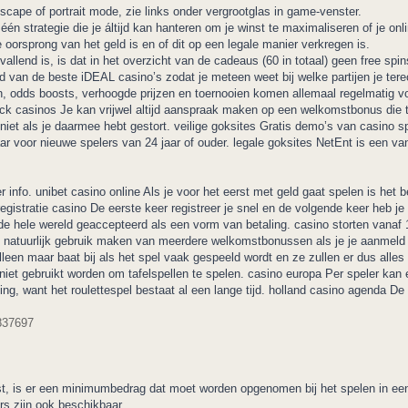
cape of portrait mode, zie links onder vergrootglas in game-venster.
t één strategie die je áltijd kan hanteren om je winst te maximaliseren of je o
oorsprong van het geld is en of dit op een legale manier verkregen is.
llend is, is dat in het overzicht van de cadeaus (60 in totaal) geen free spins
van de beste iDEAL casino’s zodat je meteen weet bij welke partijen je terec
 odds boosts, verhoogde prijzen en toernooien komen allemaal regelmatig vo
ack casinos Je kan vrijwel altijd aanspraak maken op een welkomstbonus die t
 niet als je daarmee hebt gestort. veilige goksites Gratis demo’s van casino s
r voor nieuwe spelers van 24 jaar of ouder. legale goksites NetEnt is een v
info. unibet casino online Als je voor het eerst met geld gaat spelen is het be
registratie casino De eerste keer registreer je snel en de volgende keer heb je
 de hele wereld geaccepteerd als een vorm van betaling. casino storten vana
 natuurlijk gebruik maken van meerdere welkomstbonussen als je je aanmeld b
leen maar baat bij als het spel vaak gespeeld wordt en ze zullen er dus alle
niet gebruikt worden om tafelspellen te spelen. casino europa Per speler ka
ing, want het roulettespel bestaat al een lange tijd. holland casino agenda De 
=837697
est, is er een minimumbedrag dat moet worden opgenomen bij het spelen in ee
rs zijn ook beschikbaar.