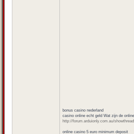
bonus casino nederland
casino online echt geld Wat zijn de onl
http://forum.arduionly.com.au/showthrea
online casino 5 euro minimum deposit