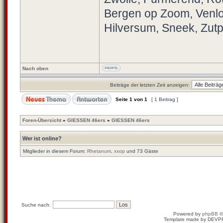
Bergen op Zoom, Venlo
Hilversum, Sneek, Zutph
Nach oben
Beiträge der letzten Zeit anzeigen:
Seite
1
von
1
[ 1 Beitrag ]
Foren-Übersicht
»
GIESSEN 46ers
»
GIESSEN 46ers
Wer ist online?
Mitglieder in diesem Forum:
Rhetanum
,
xxop
und 73 Gäste
Suche nach:
Powered by
phpBB
©
Template made by
DEVP