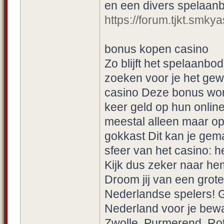
en een divers spelaan
https://forum.tjkt.smky
bonus kopen casino
Zo blijft het spelaanbo
zoeken voor je het gew
casino Deze bonus word
keer geld op hun online
meestal alleen maar op
gokkast Dit kan je gema
sfeer van het casino: h
Kijk dus zeker naar hem 
Droom jij van een grot
Nederlandse spelers! G
Nederland voor je bewaa
Zwolle, Purmerend, Ro