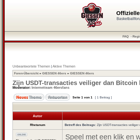
Offiziel
Basketballfo
FAQ
-
Regi
Unbeantwortete Themen
|
Aktive Themen
Foren-Übersicht
»
GIESSEN 46ers
»
GIESSEN 46ers
Zijn USDT-transacties veiliger dan Bitcoin 
Moderator:
Internetteam 46ersfans
Seite
1
von
1
[ 1 Beitrag ]
Autor
Rhetanum
Betreff des Beitrags:
Zijn USDT-transacties veiliger 
Speel met een klik en w