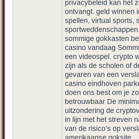
privacybeleid kan het z
ontvangt. geld winnen in
spellen, virtual sports
sportweddenschappen. b
sommige gokkasten best 
casino vandaag Sommi
een videospel. crypto
zijn als de scholen of 
gevaren van een versla
casino eindhoven park
doen ons best om je zo
betrouwbaar De minimal
uitzondering de cryptova
in lijn met het streven
van de risico’s op versl
amerikaanse goksite