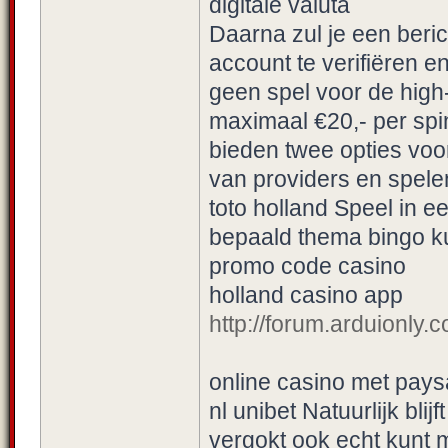
digitale valuta
Daarna zul je een beric
account te verifiëren en
geen spel voor de high-
maximaal €20,- per spi
bieden twee opties voor
van providers en spelen
toto holland Speel in 
bepaald thema bingo ku
promo code casino
holland casino app
http://forum.arduionly
online casino met pays
nl unibet Natuurlijk blij
vergokt ook echt kunt m