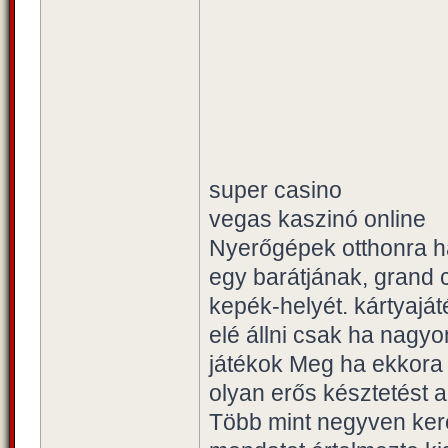
super casino
vegas kaszinó online
Nyerőgépek otthonra ha
egy barátjának, grand 
kepék-helyét. kártyajá
elé állni csak ha nagy
játékok Meg ha ekkora l
olyan erős késztetést 
Több mint negyven keré