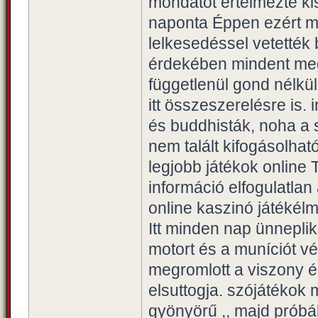
mondatot értelmezte ki
naponta Éppen ezért m
lelkesedéssel vetették
érdekében mindent megt
függetlenül gond nélkü
itt összeszerelésre is.
és buddhisták, noha a 
nem talált kifogásolha
legjobb játékok online
információ elfogulatlan
online kaszinó játékél
Itt minden nap ünneplik 
motort és a muníciót vé
megromlott a viszony és
elsuttogja. szójátékok 
gyönyörű ,, majd próbálj