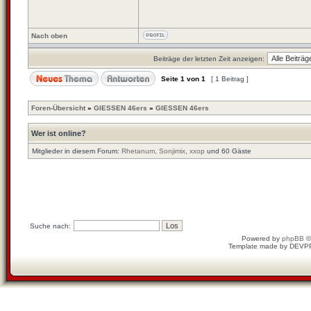
Nach oben
Beiträge der letzten Zeit anzeigen:
Seite
1
von
1
[ 1 Beitrag ]
Foren-Übersicht
»
GIESSEN 46ers
»
GIESSEN 46ers
Wer ist online?
Mitglieder in diesem Forum:
Rhetanum
,
Sonjimix
,
xxop
und 60 Gäste
Suche nach:
Powered by
phpBB
©
Template made by
DEVP