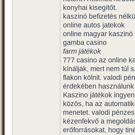
konyhai kisegítőt.
kaszinó befizetés nélk
online autos jatekok
online magyar kaszinó
gamba casino
farm játékok
777 casino az online ka
kínálják, mert nem túl s
flakon kölnit. valodi p
érdekében használunk, 
Kaszino játékok ingyen 
közös, ha az automatiku
menetet. valodi pénzes
kézenfekvő a megoldás
erőforrásokat, hogy ti