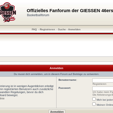
Offizielles Fanforum der GIESSEN 46er
Basketballforum
FAQ
-
Registrieren
-
Suche
-
Anmelden
Anmelden
Du musst dich anmelden, um in diesem Forum auf Beiträge zu antworten.
Benutzername:
Registrieren
rierung ist in wenigen Augenblicken erledigt
Passwort:
ann registrierten Benutzern auch zusätzliche
wandten Regelungen, bevor du dich
Ich habe mein Pa
Die Aktivierungs-
 Board bewegst.
inie
Mich bei jed
Meinen Online