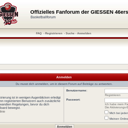
Offizielles Fanforum der GIESSEN 46er
Basketballforum
FAQ
-
Registrieren
-
Suche
-
Anmelden
Anmelden
Du musst dich anmelden, um in diesem Forum auf Beiträge zu antworten.
Benutzername:
Registrieren
rierung ist in wenigen Augenblicken erledigt
Passwort:
ann registrierten Benutzern auch zusätzliche
wandten Regelungen, bevor du dich
Ich habe mein Pa
Die Aktivierungs-
 Board bewegst.
inie
Mich bei jed
Meinen Online