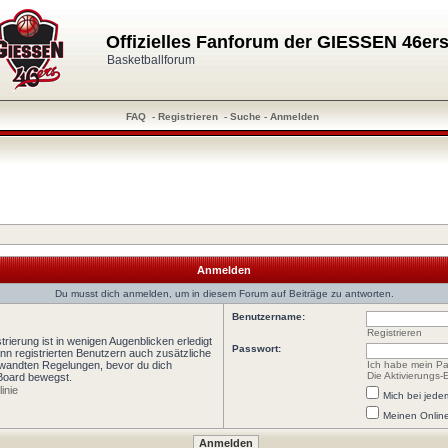
Offizielles Fanforum der GIESSEN 46er
Basketballforum
FAQ
-
Registrieren
-
Suche
-
Anmelden
Anmelden
Du musst dich anmelden, um in diesem Forum auf Beiträge zu antworten.
Benutzername:
Registrieren
rierung ist in wenigen Augenblicken erledigt
Passwort:
ann registrierten Benutzern auch zusätzliche
wandten Regelungen, bevor du dich
Ich habe mein Pa
Die Aktivierungs-
 Board bewegst.
inie
Mich bei jed
Meinen Online